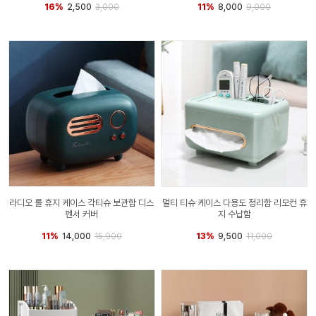
16%
2,500
3,000
11%
8,000
9,000
라디오 롤 휴지 케이스 각티슈 보관함 디스
멀티 티슈 케이스 다용도 정리함 리모컨 휴
펜서 커버
지 수납함
11%
14,000
15,900
13%
9,500
11,000