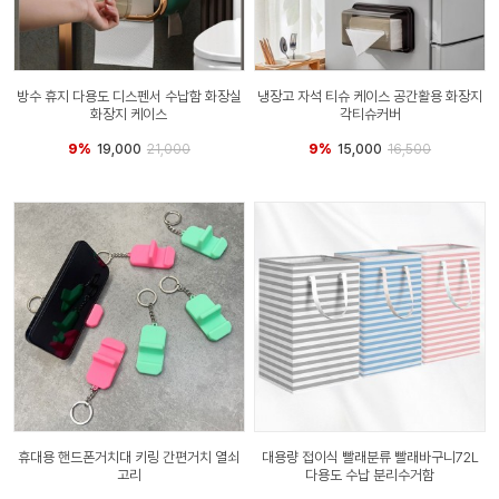
방수 휴지 다용도 디스펜서 수납함 화장실
냉장고 자석 티슈 케이스 공간활용 화장지
화장지 케이스
각티슈커버
9%
19,000
21,000
9%
15,000
16,500
휴대용 핸드폰거치대 키링 간편거치 열쇠
대용량 접이식 빨래분류 빨래바구니72L
고리
다용도 수납 분리수거함