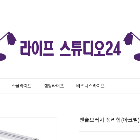
스쿨라이프
캠핑라이프
비즈니스라이프
펜슬브러시 정리함(아크릴)