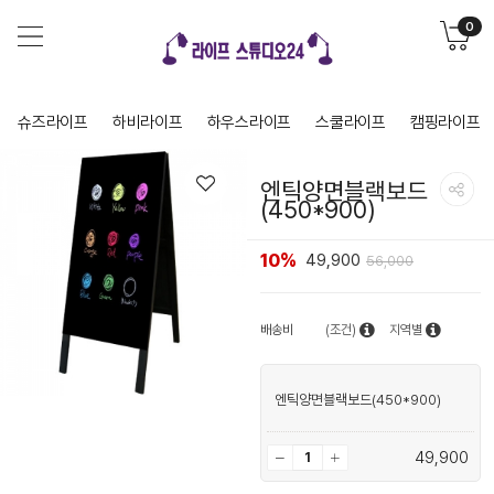
0
슈즈라이프
하비라이프
하우스라이프
스쿨라이프
캠핑라이프
엔틱양면블랙보드
(450*900)
10%
49,900
56,000
배송비
(조건)
지역별
엔틱양면블랙보드(450*900)
49,900