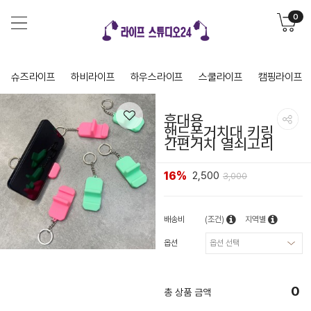
0
슈즈라이프
하비라이프
하우스라이프
스쿨라이프
캠핑라이프
휴대용
핸드폰거치대 키링
간편거치 열쇠고리
16%
2,500
3,000
배송비
(조건)
지역별
옵션
0
총 상품 금액