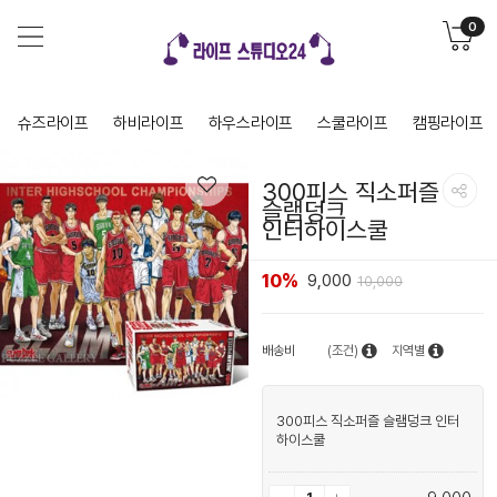
0
슈즈라이프
하비라이프
하우스라이프
스쿨라이프
캠핑라이프
300피스 직소퍼즐
슬램덩크
인터하이스쿨
10%
9,000
10,000
배송비
(조건)
지역별
300피스 직소퍼즐 슬램덩크 인터
하이스쿨