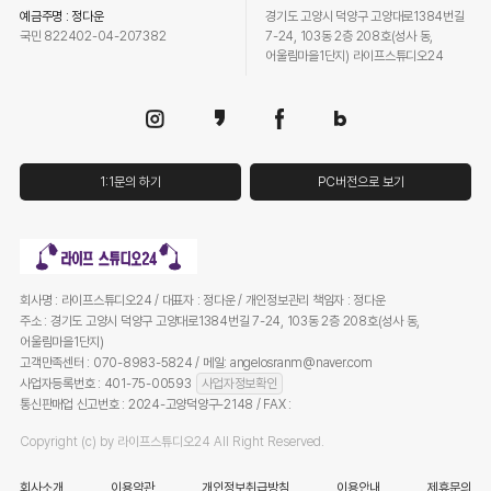
예금주명 : 정다운
경기도 고양시 덕양구 고양대로1384번길
국민 822402-04-207382
7-24, 103동 2층 208호(성사 동,
어울림마을1단지) 라이프스튜디오24
1:1문의 하기
PC버전으로 보기
회사명 : 라이프스튜디오24 / 대표자 : 정다운 / 개인정보관리 책임자 : 정다운
주소 : 경기도 고양시 덕양구 고양대로1384번길 7-24, 103동 2층 208호(성사 동,
어울림마을1단지)
고객만족센터 : 070-8983-5824 / 메일: angelosranm@naver.com
사업자등록번호 : 401-75-00593
사업자정보확인
통신판매업 신고번호 : 2024-고양덕양구-2148 / FAX :
Copyright (c) by 라이프스튜디오24 All Right Reserved.
회사소개
이용약관
개인정보취급방침
이용안내
제휴문의