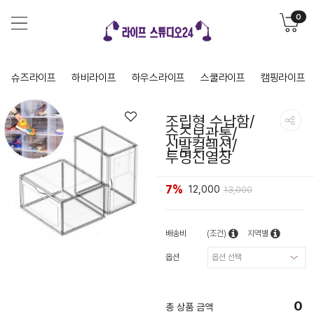
0
슈즈라이프
하비라이프
하우스라이프
스쿨라이프
캠핑라이프
조립형 수납함/
슈즈보관통/
신발컬렉션/
투명진열장
7%
12,000
13,000
배송비
(조건)
지역별
옵션
0
총 상품 금액