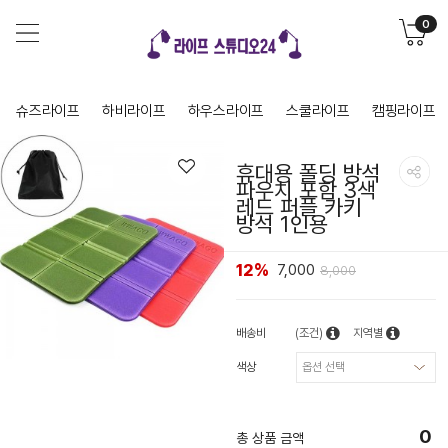
0
슈즈라이프
하비라이프
하우스라이프
스쿨라이프
캠핑라이프
휴대용 폴딩 방석
파우치 포함 3색
레드 퍼플 카키
방석 1인용
12%
7,000
8,000
배송비
(조건)
지역별
색상
0
총 상품 금액