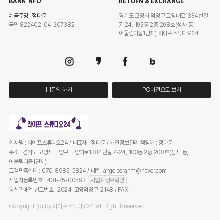
BANK INFO
RETURN & EXCHANGE
예금주명 : 정다운
경기도 고양시 덕양구 고양대로1384번길
국민 822402-04-207382
7-24, 103동 2층 208호(성사 동,
어울림마을1단지) 라이프스튜디오24
1:1문의 하기
PC버전으로 보기
회사명 : 라이프스튜디오24 / 대표자 : 정다운 / 개인정보관리 책임자 : 정다운
주소 : 경기도 고양시 덕양구 고양대로1384번길 7-24, 103동 2층 208호(성사 동,
어울림마을1단지)
고객만족센터 : 070-8983-5824 / 메일: angelosranm@naver.com
사업자등록번호 : 401-75-00593
사업자정보확인
통신판매업 신고번호 : 2024-고양덕양구-2148 / FAX :
Copyright (c) by 라이프스튜디오24 All Right Reserved.