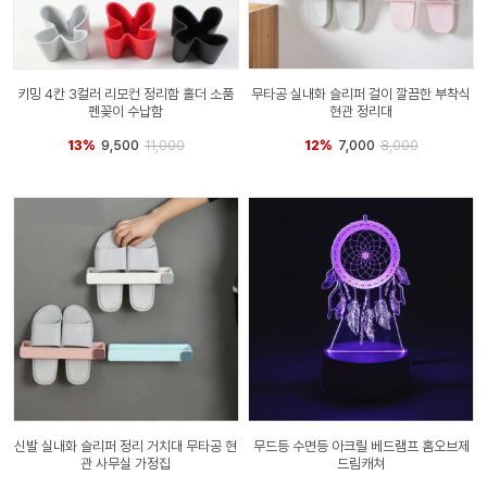
키밍 4칸 3컬러 리모컨 정리함 홀더 소품
무타공 실내화 슬리퍼 걸이 깔끔한 부착식
펜꽂이 수납함
현관 정리대
13%
9,500
11,000
12%
7,000
8,000
신발 실내화 슬리퍼 정리 거치대 무타공 현
무드등 수면등 아크릴 베드램프 홈오브제
관 사무실 가정집
드림캐쳐