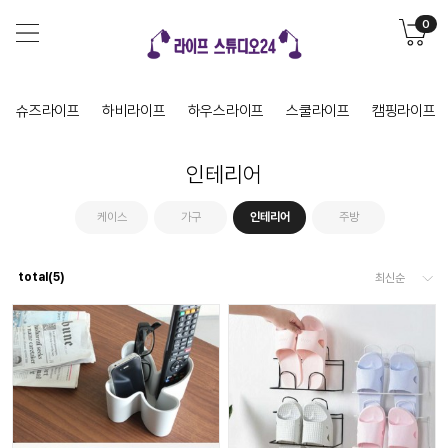
0
슈즈라이프
하비라이프
하우스라이프
스쿨라이프
캠핑라이프
인테리어
케이스
가구
인테리어
주방
total(
5
)