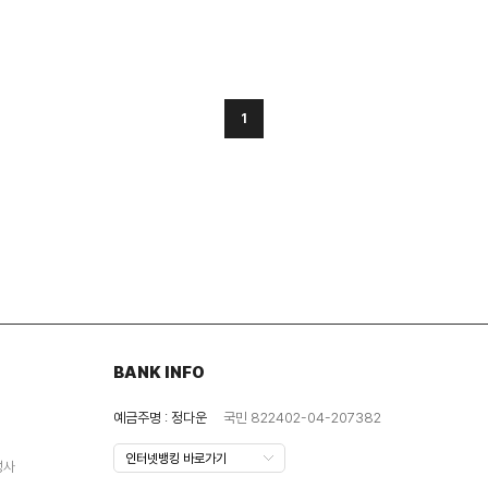
1
BANK INFO
예금주명 : 정다운
국민 822402-04-207382
성사