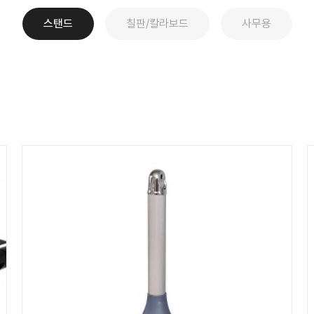
스탠드
칠판/칼라보드
사무용