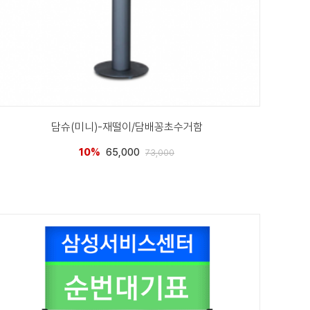
담슈(미니)-재떨이/담배꽁초수거함
10%
65,000
73,000