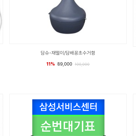
담슈-재떨이/담배꽁초수거함
11%
89,000
100,000