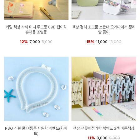
키밍 책상 자석 미니 무드등 09B 접이식
책상 정리 소모품 보관대 오거나이저 정리
휴대용 조명등
함 꽂이
12%
7,000
8,000
15%
11,000
13,000
PSG 심볼 쿨 여름용 시원한 넥밴드(화이
책상 책꽂이정리함 북엔드 3색 바른책상
트)
11%
8,000
9,000