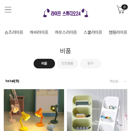
0
슈즈라이프
하비라이프
하우스라이프
스쿨라이프
캠핑라이프
비품
비품
안전용품
문구
total(
9
)